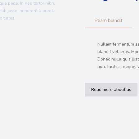
ue pede. In nec tortor nibh,
ibh justo, hendrerit laoreet.
 turpis.
Etiam blandit
Nullam fermentum s
blandit vel, eros. Mor
Donec nulla quis just
non, facilisis neque, 
Read more about us