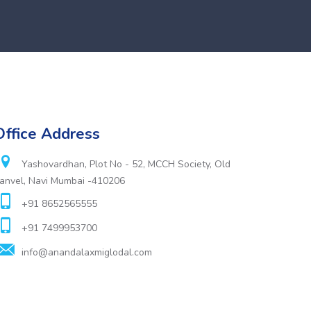
Office Address
Yashovardhan, Plot No - 52, MCCH Society, Old
anvel, Navi Mumbai -410206
+91 8652565555
+91 7499953700
info@anandalaxmiglodal.com