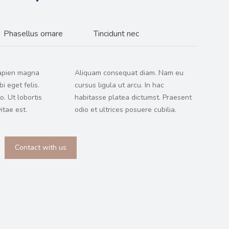
Phasellus ornare
Tincidunt nec
apien magna
Aliquam consequat diam. Nam eu
bi eget felis.
cursus ligula ut arcu. In hac
o. Ut lobortis
habitasse platea dictumst. Praesent
vitae est.
odio et ultrices posuere cubilia.
Contact with us