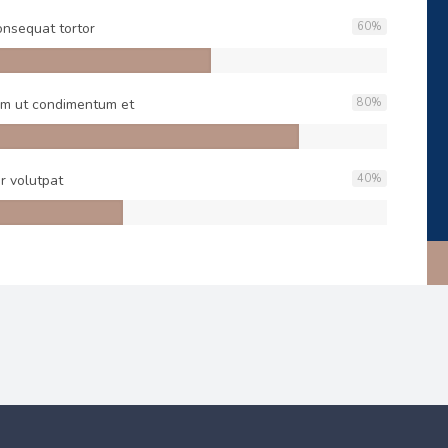
onsequat tortor
60
%
m ut condimentum et
80
%
r volutpat
40
%